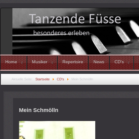
Home
Musiker
Repertoire
News
CD's
Aktuelle Seite:
Startseite
CD's
Mein Schmölln
Mein Schmölln