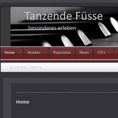
Home
Musiker
Repertoire
News
CD's
Aktuelle Seite:
Startseite
Home