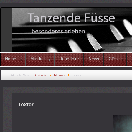
Home
Musiker
Repertoire
News
CD's
Aktuelle Seite:
Startseite
Musiker
Texter
Texter