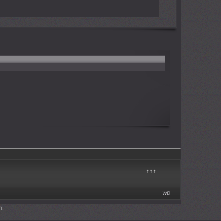
↑↑↑
WD
n.