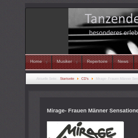
Home
Musiker
Repertoire
News
Aktuelle Seite:
Startseite
CD's
Mirage- Frauen Männer Sen
Mirage- Frauen Männer Sensation