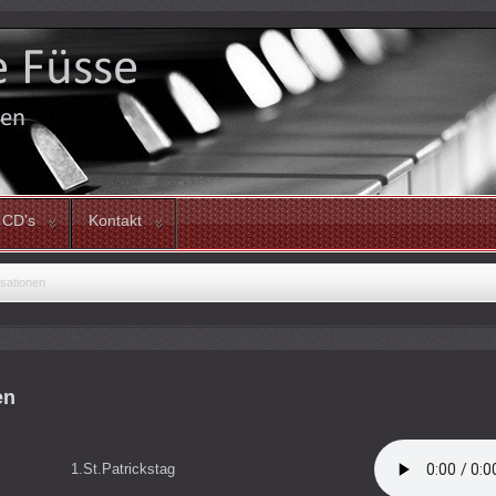
CD's
Kontakt
sationen
en
1.St.Patrickstag