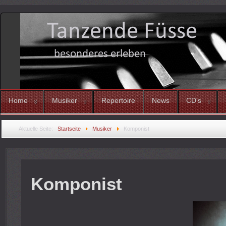
Home
Musiker
Repertoire
News
CD's
Aktuelle Seite:
Startseite
Musiker
Komponist
Komponist