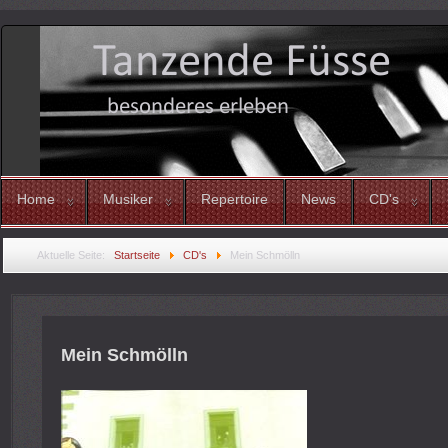
Home
Musiker
Repertoire
News
CD's
Aktuelle Seite:
Startseite
CD's
Mein Schmölln
Mein Schmölln